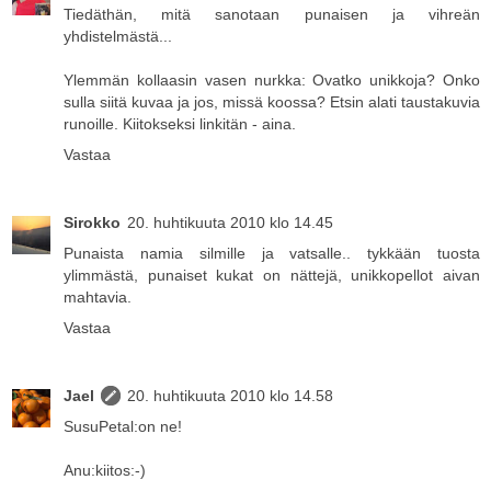
Tiedäthän, mitä sanotaan punaisen ja vihreän
yhdistelmästä...
Ylemmän kollaasin vasen nurkka: Ovatko unikkoja? Onko
sulla siitä kuvaa ja jos, missä koossa? Etsin alati taustakuvia
runoille. Kiitokseksi linkitän - aina.
Vastaa
Sirokko
20. huhtikuuta 2010 klo 14.45
Punaista namia silmille ja vatsalle.. tykkään tuosta
ylimmästä, punaiset kukat on nättejä, unikkopellot aivan
mahtavia.
Vastaa
Jael
20. huhtikuuta 2010 klo 14.58
SusuPetal:on ne!
Anu:kiitos:-)