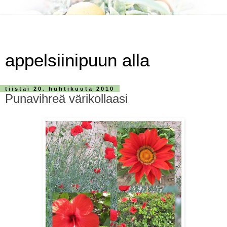
appelsiinipuun alla
tiistai 20. huhtikuuta 2010
Punavihreä värikollaasi