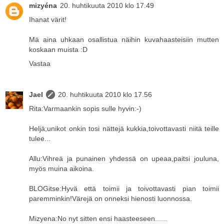
mizyéna
20. huhtikuuta 2010 klo 17.49
Ihanat värit!
Mä aina uhkaan osallistua näihin kuvahaasteisiin mutten
koskaan muista :D
Vastaa
Jael
20. huhtikuuta 2010 klo 17.56
Rita:Varmaankin sopis sulle hyvin:-)
Heljä;unikot onkin tosi nättejä kukkia,toivottavasti niitä teille
tulee...
Allu:Vihreä ja punainen yhdessä on upeaa,paitsi jouluna,
myös muina aikoina.
BLOGitse:Hyvä että toimii ja toivottavasti pian toimii
paremminkin!Värejä on onneksi hienosti luonnossa.
Mizyena:No nyt sitten ensi haasteeseen......