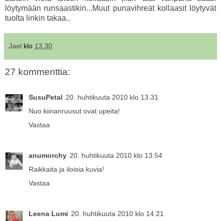
löytymään runsaastikin...Muut punavihreät kollaasit löytyvät
tuolta linkin takaa..
Jael
klo
13.30
27 kommenttia:
SusuPetal
20. huhtikuuta 2010 klo 13.31
Nuo kiinanruusut ovat upeita!
Vastaa
anumorchy
20. huhtikuuta 2010 klo 13.54
Raikkaita ja iloisia kuvia!
Vastaa
Leena Lumi
20. huhtikuuta 2010 klo 14.21