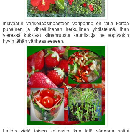
Inkiväärin
värikollaasihaasteen
väriparina on tällä kertaa
punainen ja vihreä:ihanan herkullinen yhdistelmä. Ihan
vieressä kukkivat kiinanruusut kauniisti,ja ne sopivatkin
hyvin tähän värihaasteeseen.
Laitoin vielä toisen kollaasin ,kun tätä väriparia sattui