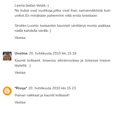
Leena:taidan tietää;-)
Ne kukat ovat vuokkoja,jotka ovat ihan samannäköisiä kuin
unikot.En minäkään pahemmin niitä erota toisistaan.
Sirokko:Luonto tosiaankin kauniisti värittänyt monta paikkaa
näillä kahdella värillä:-)
Vastaa
Unelma
20. huhtikuuta 2010 klo 15.16
Kauniit kollaasit, toisessa silmänruokaa ja toisessa masun
täytettä. :)
Vastaa
*Rivqa*
20. huhtikuuta 2010 klo 15.23
Ihanan raikkaat ja kauniit kollaasit!
Vastaa