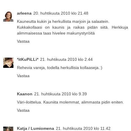
arleena
20. huhtikuuta 2010 klo 21.48
Kauneutta kukin ja herkullista marjoin ja salaatein.
Kukkakollaasi on kaunis ja raikas pidän siitä. Herkkuja
alimmaisessa taas hivelee makunystyröitä
Vastaa
*itKuPiLLi*
21. huhtikuuta 2010 klo 2.44
Rehevia vareja, todella herkullisia kollaaseja.:)
Vastaa
Kaanon
21. huhtikuuta 2010 klo 9.39
Väri-iloittelua. Kauniita molemmat, alimmasta pidin eniten.
Vastaa
Katja / Lumiomena
21. huhtikuuta 2010 klo 11.42