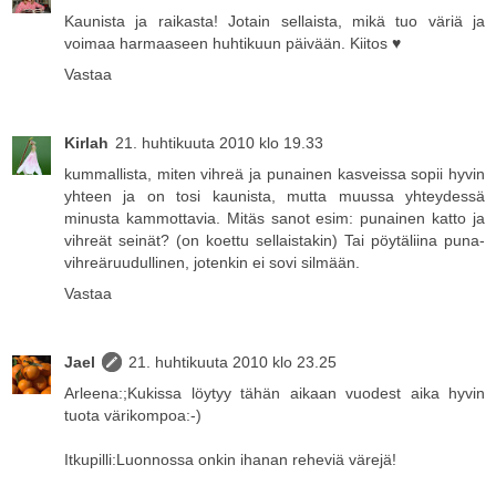
Kaunista ja raikasta! Jotain sellaista, mikä tuo väriä ja
voimaa harmaaseen huhtikuun päivään. Kiitos ♥
Vastaa
Kirlah
21. huhtikuuta 2010 klo 19.33
kummallista, miten vihreä ja punainen kasveissa sopii hyvin
yhteen ja on tosi kaunista, mutta muussa yhteydessä
minusta kammottavia. Mitäs sanot esim: punainen katto ja
vihreät seinät? (on koettu sellaistakin) Tai pöytäliina puna-
vihreäruudullinen, jotenkin ei sovi silmään.
Vastaa
Jael
21. huhtikuuta 2010 klo 23.25
Arleena:;Kukissa löytyy tähän aikaan vuodest aika hyvin
tuota värikompoa:-)
Itkupilli:Luonnossa onkin ihanan reheviä värejä!