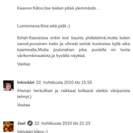
Kaanon:Kiitos;itse taidan pitää ylemmästä...
Lumiomena:Kiva että pidit:-)
Kirlah:Kasveissa onkin tosi kaunis yhdistelmä,mutta kuten
sanoit,punainen katto ja vihreät seinät kuulostaa kyllä aika
kaamealta.Mutta joulunahan joka puolella on tuota
värikombinaatiota,ja hyvältä näyttää.
Vastaa
Inkivääri
22. huhtikuuta 2010 klo 15.55
IHanan herkulliset ja raikkaat kollaasit oletkin väriparista
tehnyt:)
Vastaa
Jael
22. huhtikuuta 2010 klo 21.23
Inkivääri:kiitos:-)