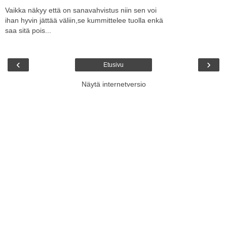
Vaikka näkyy että on sanavahvistus niin sen voi
ihan hyvin jättää väliin,se kummittelee tuolla enkä
saa sitä pois...
‹
›
Etusivu
Näytä internetversio