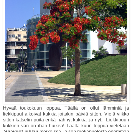
Hyvää toukokuun loppua. Täällä on ollut lämmintä ja
liekkipuut alkoivat kukkia joitakin päiviä sitten. Vielä viikko
sitten katselin puita enkä nähnyt kukkia ,ja nyt... Liekkipuun
kukkien väri on ihan huikea! Täällä kuun loppua vietetään
Shavuot-juhlan
merkeissä ,ja sen ruokapuolesta enemmän