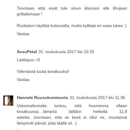
Toivotaan että eivät tule sinun ikkunasi alle lihojaan
grillailemaan !
Ruokatori näyttää kutsuvalta, mutta kylttejä en osaa lukea :)
Vastaa
SusuPetal
31. toukokuuta 2017 klo 10.25
Liekkipuu <3
Viilentäviä tuulia kesäkuuksi!
Vastaa
Hannele Ruusukummusta
31. toukokuuta 2017 klo 11.36
Uskomattomalta tuntuu, että huomenna ollaan
kesäkuussa....lämpöä tälläkin hetkellä 11,8
astetta....toivotaan, että se kesä ei ollut ne, muutamat
lämpimät päivät, joita täällä oli..:)