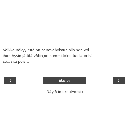
Vaikka näkyy että on sanavahvistus niin sen voi
ihan hyvin jättää väliin,se kummittelee tuolla enkä
saa sitä pois...
‹
›
Etusivu
Näytä internetversio