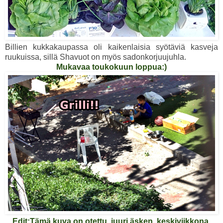
Billien kukkakaupassa oli kaikenlaisia syötäviä kasveja
ruukuissa, sillä Shavuot on myös sadonkorjuujuhla.
Mukavaa toukokuun loppua:)
Edit:Tämä kuva on otettu juuri äsken, keskiviikkona,