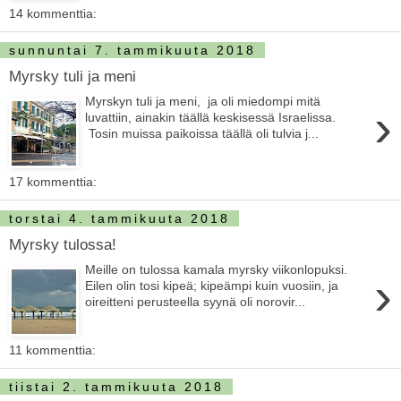
14 kommenttia:
sunnuntai 7. tammikuuta 2018
Myrsky tuli ja meni
Myrskyn tuli ja meni, ja oli miedompi mitä
›
luvattiin, ainakin täällä keskisessä Israelissa.
Tosin muissa paikoissa täällä oli tulvia j...
17 kommenttia:
torstai 4. tammikuuta 2018
Myrsky tulossa!
Meille on tulossa kamala myrsky viikonlopuksi.
›
Eilen olin tosi kipeä; kipeämpi kuin vuosiin, ja
oireitteni perusteella syynä oli norovir...
11 kommenttia:
tiistai 2. tammikuuta 2018