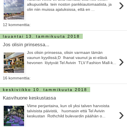
›
alkupuolella tein noston pankkiautomaatista, ja
olin niin muissa ajatuksissa, että en ...
12 kommenttia:
lauantai 13. tammikuuta 2018
Jos olisin prinsessa...
Jos olisin prinsessa, olisin varmaan tämän
›
vaunun kyydissä;D Ihanat vaunut ja ei-elävä
hevonen löytyvät Tel Avivin TLV Fashion Mall-k...
16 kommenttia:
keskiviikko 10. tammikuuta 2018
Kasvihuone keskustassa
Viime perjantaina, kun oli yksi talven harvoista
›
talvisista päivistä, huomasin että Tel Avivin
keskustan Rothchild bulevardin päähän o...