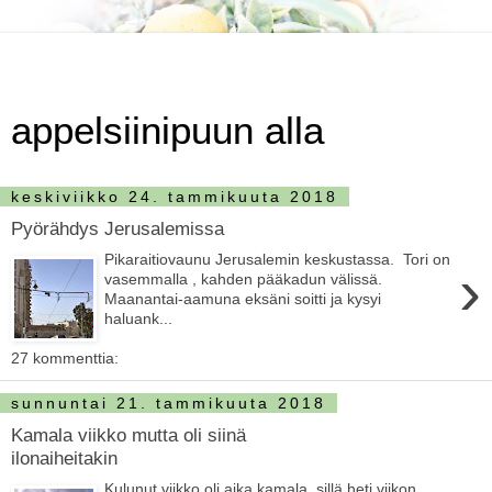
appelsiinipuun alla
keskiviikko 24. tammikuuta 2018
Pyörähdys Jerusalemissa
Pikaraitiovaunu Jerusalemin keskustassa. Tori on
›
vasemmalla , kahden pääkadun välissä.
Maanantai-aamuna eksäni soitti ja kysyi
haluank...
27 kommenttia:
sunnuntai 21. tammikuuta 2018
Kamala viikko mutta oli siinä
ilonaiheitakin
Kulunut viikko oli aika kamala, sillä heti viikon